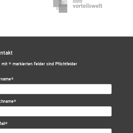
ntakt
 mit * markierten Felder sind Pflichtfelder
rname
*
chname
*
ail
*