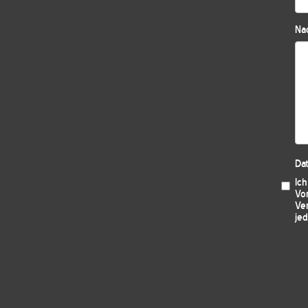
Nac
Da
Ic
Vo
Ver
jed