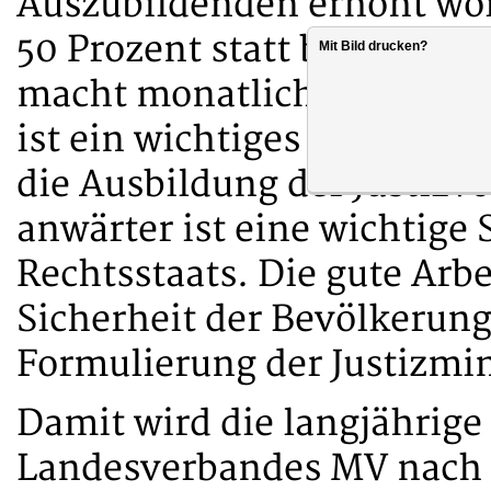
Auszubildenden erhöht wor
50 Prozent statt bisher 35
Mit Bild drucken?
macht monatlich rund 200 
ist ein wichtiges Zeichen
die Ausbildung der Justizv
anwärter ist eine wichtige
Rechtsstaats. Die gute Arbei
Sicherheit der Bevölkerung
Formulierung der Justizmin
Damit wird die langjährig
Landesverbandes MV nach 