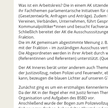
Was ist ein Arbeitskreis? Die in einem AK sitzend
ihr Fachthemen parlamentarische Initiativen für 
(Gesetzentwürfe, Anfragen und Anträge). Zudem h
Vereinen, Verbänden, Unternehmen, führt Gespr
Kommunalpolitiker*innen und besucht Fachvera
Schließlich bereitet der AK die Ausschusssitzunge
Fraktion.
Die im AK gemeinsam abgestimmte Meinung z. B
mit der Fraktion – im zuständigen Ausschuss ver
Die Abgeordneten werden in ihrer Arbeit durch w
(Referentinnen und Referenten) unterstützt. (Quel
Der AK Inneres berät unter anderem auch Themen
der Justizvollzug, neben Polizei und Feuerwehr, 
kann, bezeugen die blauen Lichter auf unseren 
Zunächst ging es um ein erstmaliges Kennenlerne
Da der AK in der Regel eher mit Justiz fernen Th
Organisation und Aufgaben des BSBD vor.
Anschließend wurde der Bogen zum Polizeivollzu