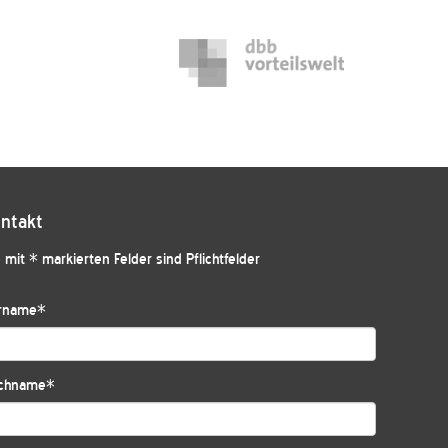
ntakt
 mit * markierten Felder sind Pflichtfelder
rname
*
chname
*