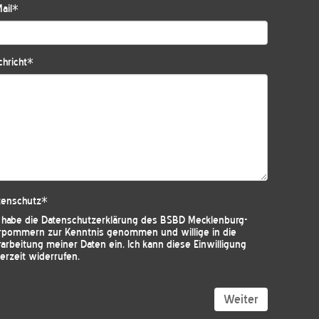
ail
*
hricht
*
tenschutz
*
h habe die
Datenschutzerklärung des BSBD Mecklenburg-
rpommern
zur Kenntnis genommen und willige in die
arbeitung meiner Daten ein. Ich kann diese Einwilligung
erzeit widerrufen.
Weiter