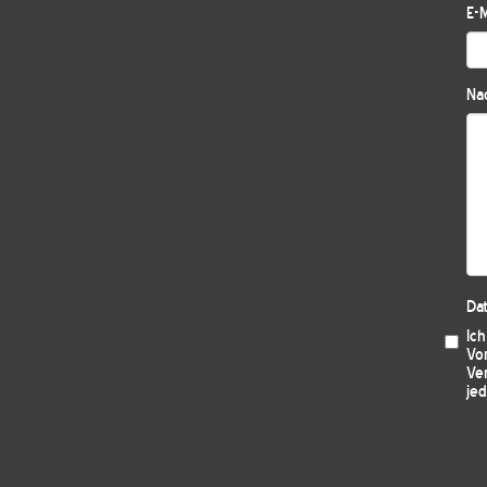
E-M
Nac
Da
Ic
Vo
Ver
jed