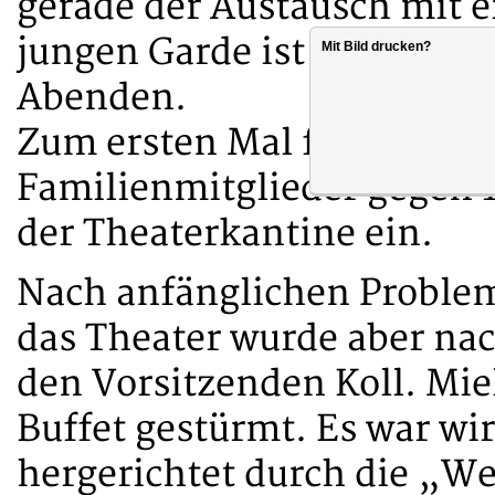
gerade der Austausch mit 
jungen Garde ist doch auc
Mit Bild drucken?
Abenden.
Zum ersten Mal fanden sic
Familienmitglieder gegen 
der Theaterkantine ein.
Nach anfänglichen Problem
das Theater wurde aber na
den Vorsitzenden Koll. Mie
Buffet gestürmt. Es war w
hergerichtet durch die „We