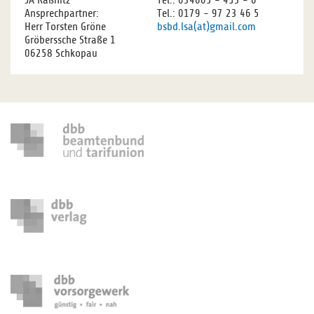
JA Raßnitz
Tel.: 034605 - 453 - 0
Ansprechpartner:
Tel.: 0179 - 97 23 46 5
Herr Torsten Gröne
bsbd.lsa(at)gmail.com
Gröberssche Straße 1
06258 Schkopau