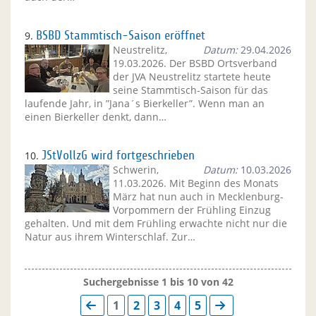
9.
BSBD Stammtisch-Saison eröffnet
Neustrelitz,
Datum:
29.04.2026
19.03.2026. Der BSBD Ortsverband
der JVA Neustrelitz startete heute
seine Stammtisch-Saison für das
laufende Jahr, in ”Jana´s Bierkeller”. Wenn man an
einen Bierkeller denkt, dann…
10.
JStVollzG wird fortgeschrieben
Schwerin,
Datum:
10.03.2026
11.03.2026. Mit Beginn des Monats
März hat nun auch in Mecklenburg-
Vorpommern der Frühling Einzug
gehalten. Und mit dem Frühling erwachte nicht nur die
Natur aus ihrem Winterschlaf. Zur…
Suchergebnisse 1 bis 10 von 42
1
2
3
4
5