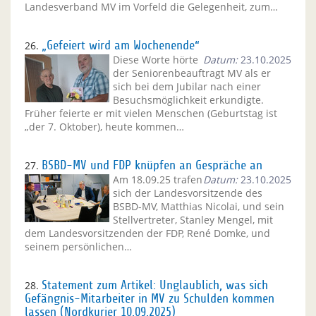
Landesverband MV im Vorfeld die Gelegenheit, zum…
26.
„Gefeiert wird am Wochenende“
Diese Worte hörte
Datum:
23.10.2025
der Seniorenbeauftragt MV als er
sich bei dem Jubilar nach einer
Besuchsmöglichkeit erkundigte.
Früher feierte er mit vielen Menschen (Geburtstag ist
„der 7. Oktober), heute kommen…
27.
BSBD-MV und FDP knüpfen an Gespräche an
Am 18.09.25 trafen
Datum:
23.10.2025
sich der Landesvorsitzende des
BSBD-MV, Matthias Nicolai, und sein
Stellvertreter, Stanley Mengel, mit
dem Landesvorsitzenden der FDP, René Domke, und
seinem persönlichen…
28.
Statement zum Artikel: Unglaublich, was sich
Gefängnis-Mitarbeiter in MV zu Schulden kommen
lassen (Nordkurier 10.09.2025)